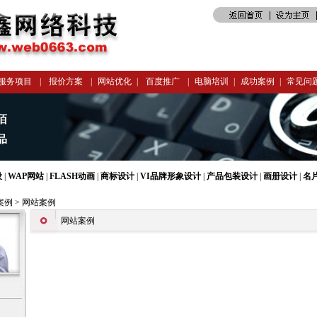
服务项目
|
报价方案
|
网站优化
|
百度推广
|
电脑培训
|
成功案例
|
常见问
设
|
WAP网站
|
FLASH动画
|
商标设计
|
VI品牌形象设计
|
产品包装设计
|
画册设计
|
名
案例
> 网站案例
网站案例